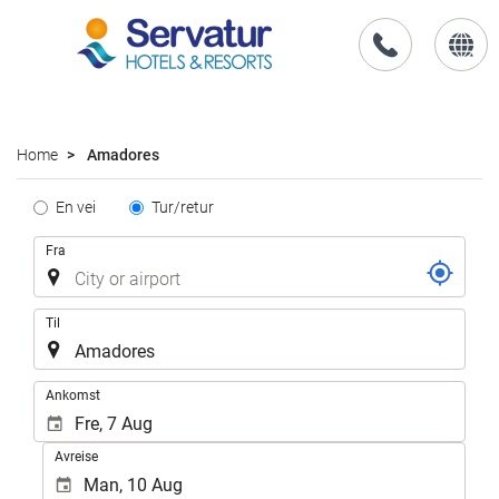
no
Home
Amadores
Tipo
En vei
Tur/retur
de
Flyrute
Fra
Trayecto
Til
.
Ankomst
Avreise