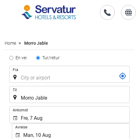
no
Home
Morro Jable
Tipo
En vei
Tur/retur
de
Flyrute
Fra
Trayecto
Til
.
Ankomst
Avreise